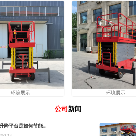
环境展示
环境展示
公司
新闻
升降平台是如何节能...
/3/14